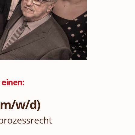
 einen:
(m/w/d)
lprozessrecht