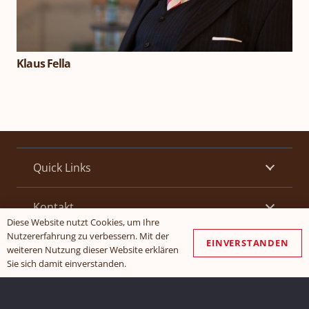
Klaus Fella
Quick Links
Kontakt
Diese Website nutzt Cookies, um Ihre
Nutzererfahrung zu verbessern. Mit der
EINVERSTANDEN
Öffnungszeiten
weiteren Nutzung dieser Website erklären
Sie sich damit einverstanden.
Kanzlei Goldenstein